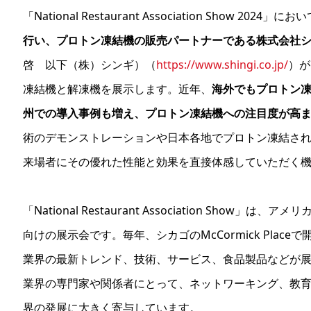
「National Restaurant Association Show 2024」にお
行い、プロトン凍結機の販売パートナーである株式会社
啓 以下（株）シンギ）（
https://www.shingi.co.jp/
）が
凍結機と解凍機を展示します。近年、
海外でもプロトン
州での導入事例も増え、プロトン凍結機への注目度が高
術のデモンストレーションや日本各地でプロトン凍結さ
来場者にその優れた性能と効果を直接体感していただく
「National Restaurant Association Sho
向けの展示会です。毎年、シカゴのMcCormick Pla
業界の最新トレンド、技術、サービス、食品製品などが
業界の専門家や関係者にとって、ネットワーキング、教
界の発展に大きく寄与しています。