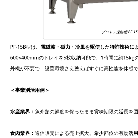
プロトン凍結機 PF-15
PF-15B型は、
電磁波・磁力・冷風を駆使した特許技術に
600×400mmのトレイを5枚収納可能で、1時間に約15
外機が不要で、設置環境さえ整えばすぐに高性能を体感
＜事業別活用例＞
水産業界：
魚介類の鮮度を保ったまま賞味期限の延長を
食肉業界：
通信販売による売上拡大。希少部位の有効活