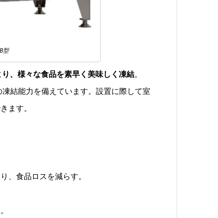
B型
より、様々な食品を素早く美味しく凍結
。
kgの凍結能力を備えています。設置に際して室
できます。
図り、食品ロスを減らす。
用。