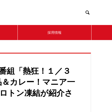

採用情報
ー番組「熱狂！１／３
品＆カレー！マニア一
プロトン凍結が紹介さ