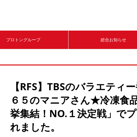
プロトングループ
総合お知らせ
【RFS】TBSのバラエティ
６５のマニアさん★冷凍食
挙集結！NO.１決定戦」で
れました。