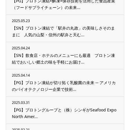
【PG】プロトン凍結×解凍×保存技術を活用した食品産業
（フードサプライチェーン）の未来...
2025.05.23
【SN】プロトン凍結で「駅弁の丸政」の美味しさそのま
まに 人気の山梨・信州の駅弁と天む...
2025.04.24
【SN】飲食店・ホテルのメニューにも最適 プロトン凍
結でおいしい郷土の味を手軽にお届け...
2025.04.14
【PG】プロトン凍結が切り拓く乳酸菌の未来 ─ アメリカ
のバイオテクノロジー企業で技術...
2025.03.31
【PG】プロトングループと（株）シンギがSeafood Expo
North Amer...
2025.02.21