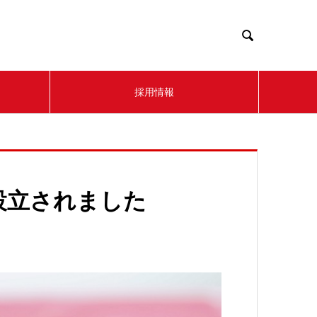

採用情報
設立されました