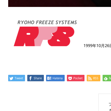
1999年10月
Tweet
Share
Hatena
Pocket
RSS
f