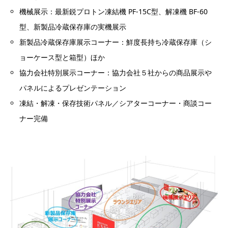
機械展示：最新鋭プロトン凍結機 PF-15C型、解凍機 BF-60
型、新製品冷蔵保存庫の実機展示​
新製品冷蔵保存庫展示コーナー：鮮度長持ち冷蔵保存庫（シ
ョーケース型と箱型）ほか​
協力会社特別展示コーナー：協力会社５社からの商品展示や
パネルによるプレゼンテーション​
凍結・解凍・保存技術パネル／シアターコーナー・商談コー
ナー完備